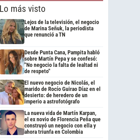
Lo más visto
Lejos de la televisión, el negocio
de Marina Señuk, la periodista
que renunció a TN
Desde Punta Cana, Pampita habló
sobre Martín Pepa y se confesó:
"No negocio la falta de lealtad ni
de respeto"
El nuevo negocio de Nicolás, el
marido de Rocío Guirao Díaz en el
desierto: de heredero de un
imperio a astrofotógrafo
La nueva vida de Martín Karpan,
el ex novio de Florencia Peña que
construyó un negocio con ella y
ahora triunfa en Colombia