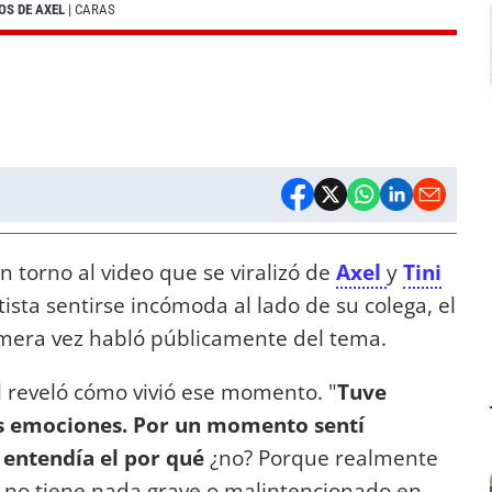
OS DE AXEL
| CARAS
n torno al video que se viralizó de
Axel
y
Tini
tista sentirse incómoda al lado de su colega, el
rimera vez habló públicamente del tema.
l reveló cómo vivió ese momento. "
Tuve
s emociones. Por un momento sentí
 entendía el por qué
¿no? Porque realmente
, no tiene nada grave o malintencionado en