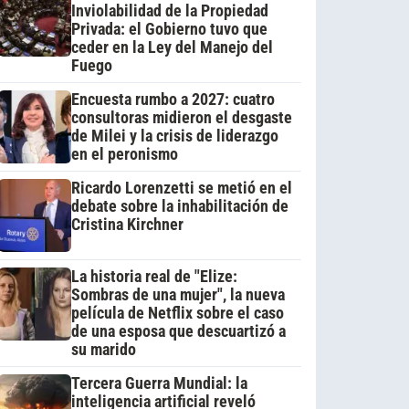
Inviolabilidad de la Propiedad
Privada: el Gobierno tuvo que
ceder en la Ley del Manejo del
Fuego
Encuesta rumbo a 2027: cuatro
consultoras midieron el desgaste
de Milei y la crisis de liderazgo
en el peronismo
Ricardo Lorenzetti se metió en el
debate sobre la inhabilitación de
Cristina Kirchner
La historia real de "Elize:
Sombras de una mujer", la nueva
película de Netflix sobre el caso
de una esposa que descuartizó a
su marido
Tercera Guerra Mundial: la
inteligencia artificial reveló