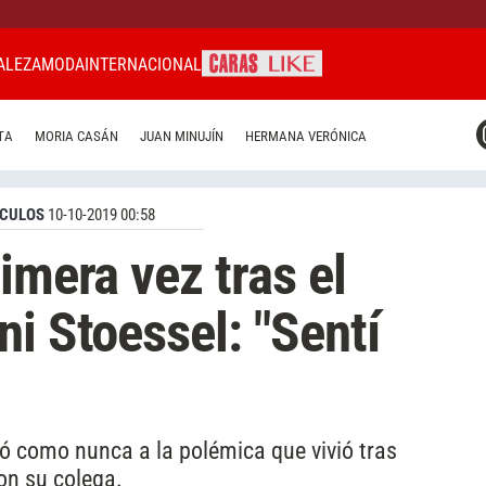
ALEZA
MODA
INTERNACIONAL
CARAS MIAMI
TA
MORIA CASÁN
JUAN MINUJÍN
HERMANA VERÓNICA
CARAS BRASIL
CARAS URUGUAY
CULOS
10-10-2019 00:58
imera vez tras el
ni Stoessel: "Sentí
rió como nunca a la polémica que vivió tras
on su colega.