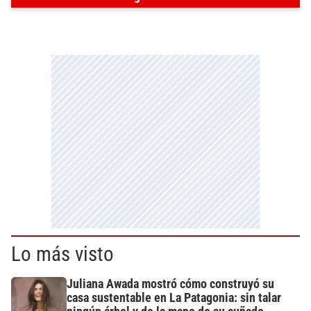
Lo más visto
Juliana Awada mostró cómo construyó su
casa sustentable en La Patagonia: sin talar