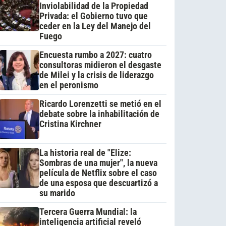
Inviolabilidad de la Propiedad
Privada: el Gobierno tuvo que
ceder en la Ley del Manejo del
Fuego
Encuesta rumbo a 2027: cuatro
consultoras midieron el desgaste
de Milei y la crisis de liderazgo
en el peronismo
Ricardo Lorenzetti se metió en el
debate sobre la inhabilitación de
Cristina Kirchner
La historia real de "Elize:
Sombras de una mujer", la nueva
película de Netflix sobre el caso
de una esposa que descuartizó a
su marido
Tercera Guerra Mundial: la
inteligencia artificial reveló