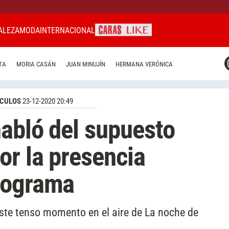
ALEZA
MODA
INTERNACIONAL
CARAS MIAMI
TA
MORIA CASÁN
JUAN MINUJÍN
HERMANA VERÓNICA
CARAS BRASIL
CARAS URUGUAY
CULOS
23-12-2020 20:49
abló del supuesto
or la presencia
rograma
 este tenso momento en el aire de La noche de