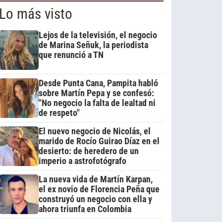
Lo más visto
Lejos de la televisión, el negocio
de Marina Señuk, la periodista
que renunció a TN
Desde Punta Cana, Pampita habló
sobre Martín Pepa y se confesó:
"No negocio la falta de lealtad ni
de respeto"
El nuevo negocio de Nicolás, el
marido de Rocío Guirao Díaz en el
desierto: de heredero de un
imperio a astrofotógrafo
La nueva vida de Martín Karpan,
el ex novio de Florencia Peña que
construyó un negocio con ella y
ahora triunfa en Colombia