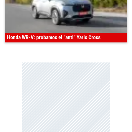
Honda WR-V: probamos el "anti" Yaris Cross