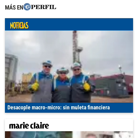
MÁS EN
Desacople macro-micro: sin muleta financiera