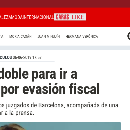
ALEZA
MODA
INTERNACIONAL
CARAS MIAMI
TA
MORIA CASÁN
JUAN MINUJÍN
HERMANA VERÓNICA
CARAS BRASIL
CARAS URUGUAY
CULOS
06-06-2019 17:57
oble para ir a
 por evasión fiscal
 los juzgados de Barcelona, acompañada de una
r a la prensa.