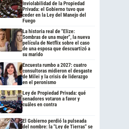
Inviolabilidad de la Propiedad
Privada: el Gobierno tuvo que
ceder en la Ley del Manejo del
Fuego
La historia real de "Elize:
Sombras de una mujer", la nueva
película de Netflix sobre el caso
de una esposa que descuartizó a
su marido
Encuesta rumbo a 2027: cuatro
consultoras midieron el desgaste
de Milei y la crisis de liderazgo
en el peronismo
Ley de Propiedad Privada: qué
senadores votaron a favor y
cuáles en contra
El Gobierno perdió la pulseada
del nombre: la "Ley de Tierras" se