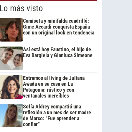
Lo más visto
Camiseta y minifalda cuadrillé:
Gime Accardi conquista España
con un original look en tendencia
Así está hoy Faustino, el hijo de
Eva Bargiela y Gianluca Simeone
Entramos al living de Juliana
Awada en su casa en La
Patagonia: rústico y con
ventanales increíbles
Sofía Aldrey compartió una
reflexión a un mes de ser madre
de Marco: “Fue aprender a
confiar”