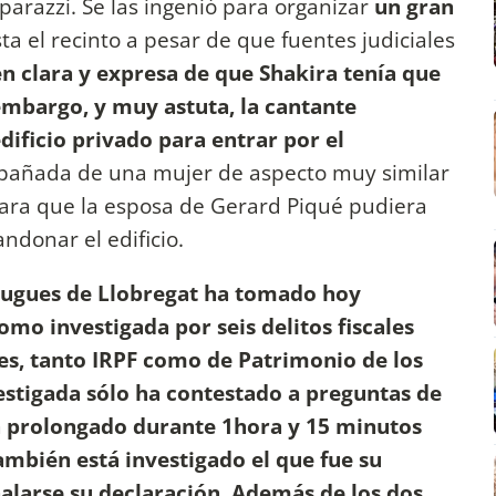
parazzi. Se las ingenió para organizar
un gran
ta el recinto a pesar de que fuentes judiciales
en clara y expresa de que Shakira tenía que
 embargo, y muy astuta, la cantante
dificio privado para entrar por el
pañada de una mujer de aspecto muy similar
 para que la esposa de Gerard Piqué pudiera
ndonar el edificio.
plugues de Llobregat ha tomado hoy
omo investigada por seis delitos fiscales
es, tanto IRPF como de Patrimonio de los
vestigada sólo ha contestado a preguntas de
ha prolongado durante 1hora y 15 minutos
mbién está investigado el que fue su
ñalarse su declaración. Además de los dos