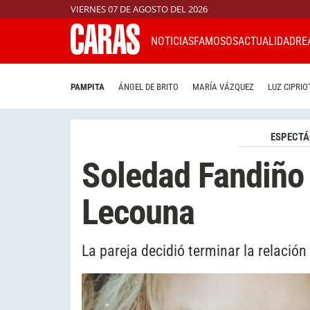
VIERNES 07 DE AGOSTO DEL 2026
NOTICIAS
FAMOSOS
ACTUALIDAD
RE
PAMPITA
ÁNGEL DE BRITO
MARÍA VÁZQUEZ
LUZ CIPRIO
ESPECTÁ
Soledad Fandiño
Lecouna
La pareja decidió terminar la relaci