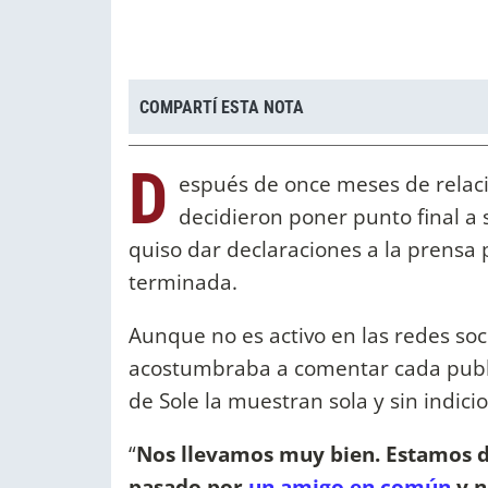
COMPARTÍ ESTA NOTA
D
espués de once meses de relac
decidieron poner punto final a 
quiso dar declaraciones a la prensa 
terminada.
Aunque no es activo en las redes soci
acostumbraba a comentar cada public
de Sole la muestran sola y sin indic
“
Nos llevamos muy bien. Estamos d
pasado por
un amigo en común
y n