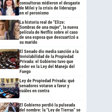
consultoras midieron el desgaste
de Milei y la crisis de liderazgo
en el peronismo
La historia real de "Elize:
Sombras de una mujer", la nueva
película de Netflix sobre el caso
de una esposa que descuartizó a
su marido
El Senado dio media sanción a la
Inviolabilidad de la Propiedad
Privada: el Gobierno tuvo que
ceder en la Ley del Manejo del
Fuego
Ley de Propiedad Privada: qué
senadores votaron a favor y
cuáles en contra
El Gobierno perdió la pulseada
del nombre: la "Ley de Tierras" se