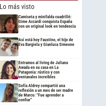
Lo más visto
Camiseta y minifalda cuadrillé:
Gime Accardi conquista España
con un original look en tendencia
Así está hoy Faustino, el hijo de
Eva Bargiela y Gianluca Simeone
Entramos al living de Juliana
Awada en su casa en La
Patagonia: rústico y con
ventanales increíbles
Sofía Aldrey compartió una
reflexión a un mes de ser madre
de Marco: “Fue aprender a
confiar”