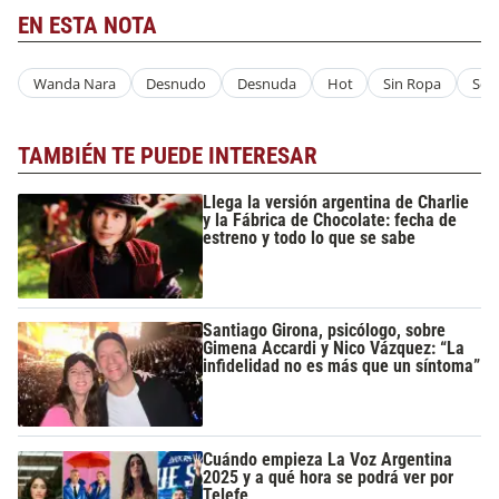
EN ESTA NOTA
Wanda Nara
Desnudo
Desnuda
Hot
Sin Ropa
Sen
TAMBIÉN TE PUEDE INTERESAR
Llega la versión argentina de Charlie
y la Fábrica de Chocolate: fecha de
estreno y todo lo que se sabe
Santiago Girona, psicólogo, sobre
Gimena Accardi y Nico Vázquez: “La
infidelidad no es más que un síntoma”
Cuándo empieza La Voz Argentina
2025 y a qué hora se podrá ver por
Telefe