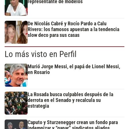
representante de modelos
De Nicolás Cabré y Rocío Pardo a Calu
Rivero: los famosos apuestan a la tendencia
slow deco para sus casas
Lo más visto en Perfil
Murió Jorge Messi, el papá de Lionel Messi,
en Rosario
La Rosada busca culpables después de la
derrota en el Senado y recalcula su
estrategia
Caputo y Sturzenegger crean un fondo para
indemnizar y “ganar” sindicatos aliados