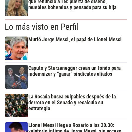
que renunció a TN: puerta de diseño,
muebles bohemios y pensada para su hija
Lo más visto en Perfil
Murió Jorge Messi, el papá de Lionel Messi
Caputo y Sturzenegger crean un fondo para
indemnizar y “ganar” sindicatos aliados
La Rosada busca culpables después de la
derrota en el Senado y recalcula su
estrategia
Lionel Messi llega a Rosario a las 20.30:
velatorio íntimo de Jorge Messi, sin acceso