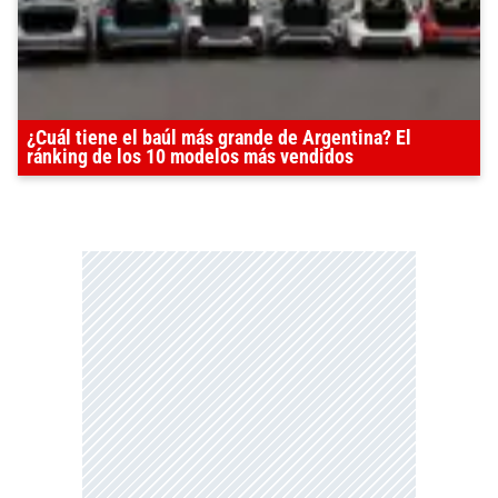
¿Cuál tiene el baúl más grande de Argentina? El
ránking de los 10 modelos más vendidos