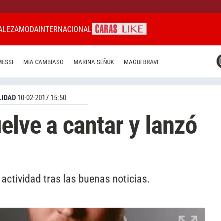
ALEZA
MODA
INTERNACIONAL
CARAS MIAMI
MESSI
MIA CAMBIASO
MARINA SEÑUK
MAGUI BRAVI
CARAS BRASIL
CARAS URUGUAY
IDAD
10-02-2017 15:50
elve a cantar y lanzó
actividad tras las buenas noticias.