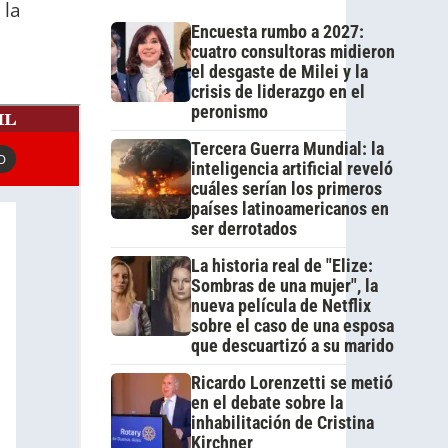
 la
Encuesta rumbo a 2027:
cuatro consultoras midieron
el desgaste de Milei y la
crisis de liderazgo en el
peronismo
Tercera Guerra Mundial: la
inteligencia artificial reveló
cuáles serían los primeros
países latinoamericanos en
ser derrotados
La historia real de "Elize:
Sombras de una mujer", la
nueva película de Netflix
sobre el caso de una esposa
que descuartizó a su marido
Ricardo Lorenzetti se metió
en el debate sobre la
inhabilitación de Cristina
Kirchner