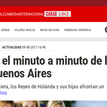
ALEZA
MODA
INTERNACIONAL
CARAS MIAMI
 SEÑUK
VALERIA MAZZA
MARU BOTANA
HERMANA VERÓNICA
CARAS BRASIL
CARAS URUGUAY
ACTUALIDAD
09-08-2017 16:40
 el minuto a minuto de 
Buenos Aires
uieta, los Reyes de Holanda y sus hijas afrontan un
otos