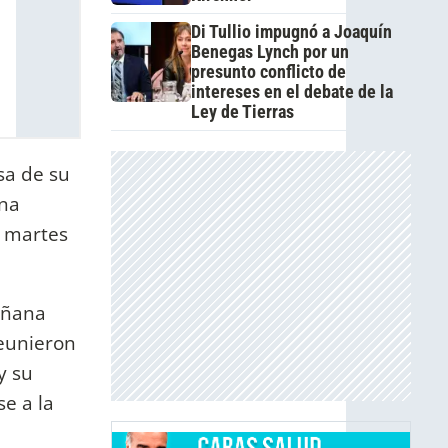
Di Tullio impugnó a Joaquín
Benegas Lynch por un
presunto conflicto de
intereses en el debate de la
Ley de Tierras
sa de su
ana
l martes
mañana
reunieron
y su
se a la