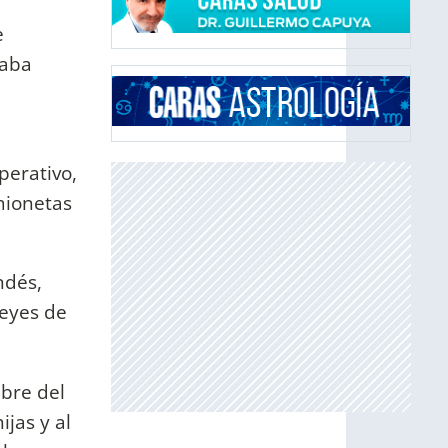
e
taba
perativo,
mionetas
ndés,
Reyes de
mbre del
ijas y al