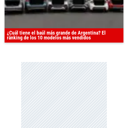
¿Cuál tiene el baúl más grande de Argentina? El
ránking de los 10 modelos más vendidos