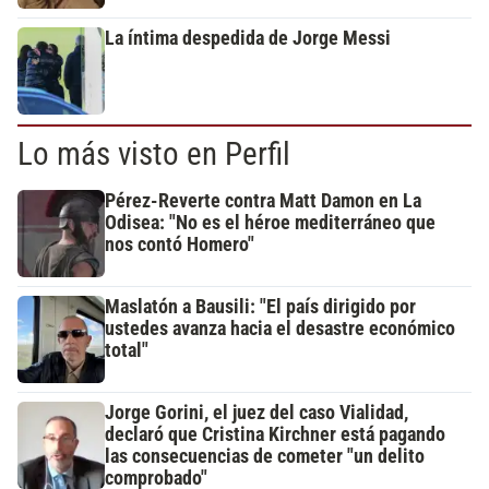
La íntima despedida de Jorge Messi
Lo más visto en Perfil
Pérez-Reverte contra Matt Damon en La
Odisea: "No es el héroe mediterráneo que
nos contó Homero"
Maslatón a Bausili: "El país dirigido por
ustedes avanza hacia el desastre económico
total"
Jorge Gorini, el juez del caso Vialidad,
declaró que Cristina Kirchner está pagando
las consecuencias de cometer "un delito
comprobado"