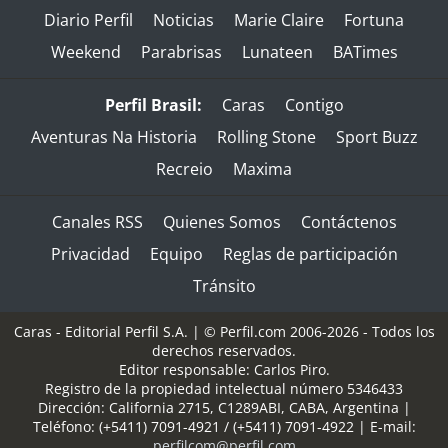
Diario Perfil
Noticias
Marie Claire
Fortuna
Weekend
Parabrisas
Lunateen
BATimes
Perfil Brasil:
Caras
Contigo
Aventuras Na Historia
Rolling Stone
Sport Buzz
Recreio
Maxima
Canales RSS
Quienes Somos
Contáctenos
Privacidad
Equipo
Reglas de participación
Tránsito
Caras - Editorial Perfil S.A.
| © Perfil.com 2006-2026 - Todos los
derechos reservados.
Editor responsable: Carlos Piro.
Registro de la propiedad intelectual número 5346433
Dirección:
California 2715
,
C1289ABI
,
CABA, Argentina
|
Teléfono:
(+5411) 7091-4921
/
(+5411) 7091-4922
| E-mail:
perfilcom@perfil.com