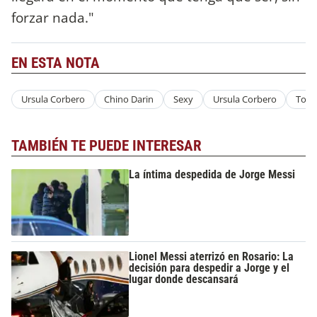
forzar nada."
EN ESTA NOTA
Ursula Corbero
Chino Darin
Sexy
Ursula Corbero
Topl
TAMBIÉN TE PUEDE INTERESAR
La íntima despedida de Jorge Messi
Lionel Messi aterrizó en Rosario: La
decisión para despedir a Jorge y el
lugar donde descansará