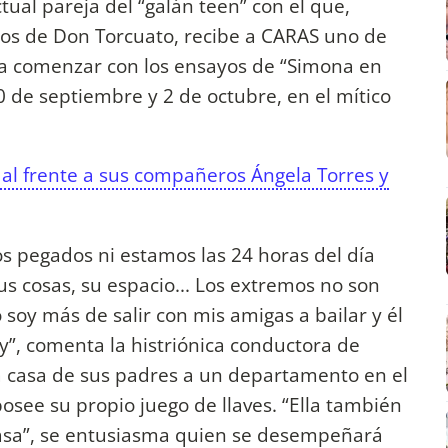
ctual pareja del “galán teen” con el que,
ios de Don Torcuato, recibe a CARAS uno de
o a comenzar con los ensayos de “Simona en
0 de septiembre y 2 de octubre, en el mítico
 al frente a sus compañeros Ángela Torres y
 pegados ni estamos las 24 horas del día
us cosas, su espacio... Los extremos no son
 soy más de salir con mis amigas a bailar y él
lay”, comenta la histriónica conductora de
a casa de sus padres a un departamento en el
posee su propio juego de llaves. “Ella también
 casa”, se entusiasma quien se desempeñará