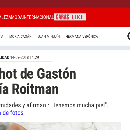
ALEZA
MODA
INTERNACIONAL
CARAS MIAMI
TA
MORIA CASÁN
JUAN MINUJÍN
HERMANA VERÓNICA
CARAS BRASIL
CARAS URUGUAY
IDAD
14-09-2018 14:29
hot de Gastón
nía Roitman
imidades y afirman : "Tenemos mucha piel".
a de fotos