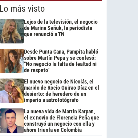
Lo más visto
Lejos de la televisión, el negocio
de Marina Señuk, la periodista
que renunció a TN
Desde Punta Cana, Pampita habló
sobre Martín Pepa y se confesó:
"No negocio la falta de lealtad ni
de respeto"
El nuevo negocio de Nicolás, el
marido de Rocío Guirao Díaz en el
desierto: de heredero de un
imperio a astrofotógrafo
La nueva vida de Martín Karpan,
el ex novio de Florencia Peña que
construyó un negocio con ella y
ahora triunfa en Colombia