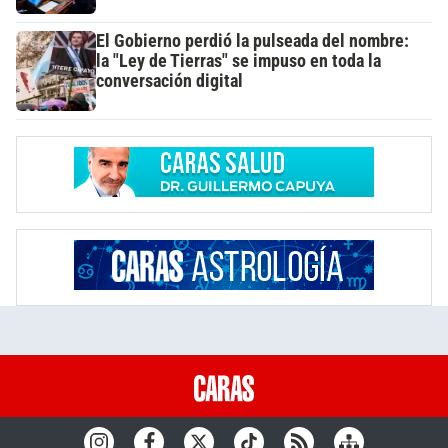
El Gobierno perdió la pulseada del nombre:
la "Ley de Tierras" se impuso en toda la
conversación digital