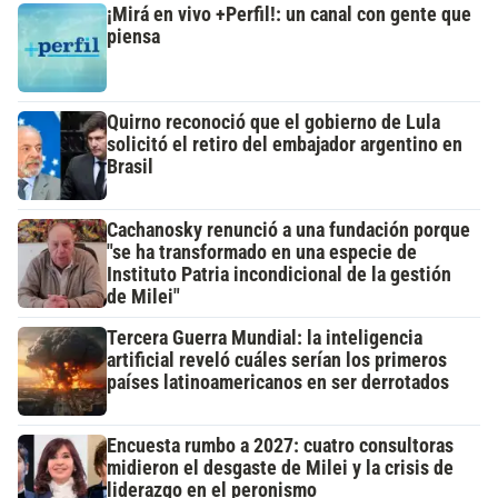
¡Mirá en vivo +Perfil!: un canal con gente que
piensa
Quirno reconoció que el gobierno de Lula
solicitó el retiro del embajador argentino en
Brasil
Cachanosky renunció a una fundación porque
"se ha transformado en una especie de
Instituto Patria incondicional de la gestión
de Milei"
Tercera Guerra Mundial: la inteligencia
artificial reveló cuáles serían los primeros
países latinoamericanos en ser derrotados
Encuesta rumbo a 2027: cuatro consultoras
midieron el desgaste de Milei y la crisis de
liderazgo en el peronismo