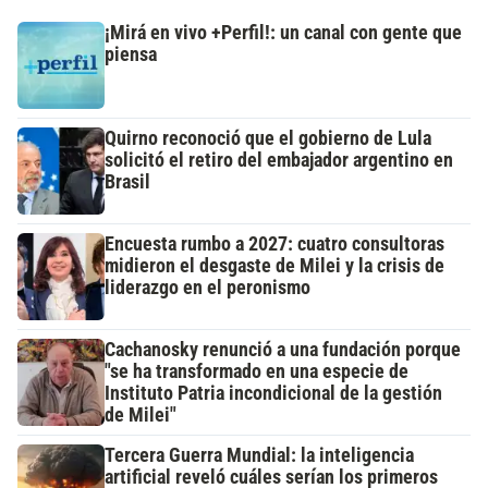
¡Mirá en vivo +Perfil!: un canal con gente que
piensa
Quirno reconoció que el gobierno de Lula
solicitó el retiro del embajador argentino en
Brasil
Encuesta rumbo a 2027: cuatro consultoras
midieron el desgaste de Milei y la crisis de
liderazgo en el peronismo
Cachanosky renunció a una fundación porque
"se ha transformado en una especie de
Instituto Patria incondicional de la gestión
de Milei"
Tercera Guerra Mundial: la inteligencia
artificial reveló cuáles serían los primeros