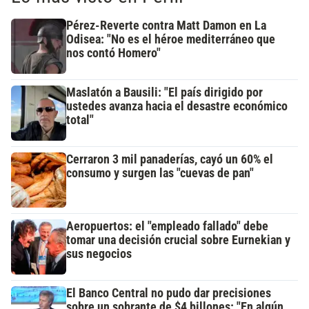
Pérez-Reverte contra Matt Damon en La
Odisea: "No es el héroe mediterráneo que
nos contó Homero"
Maslatón a Bausili: "El país dirigido por
ustedes avanza hacia el desastre económico
total"
Cerraron 3 mil panaderías, cayó un 60% el
consumo y surgen las "cuevas de pan"
Aeropuertos: el "empleado fallado" debe
tomar una decisión crucial sobre Eurnekian y
sus negocios
El Banco Central no pudo dar precisiones
sobre un sobrante de $4 billones: "En algún