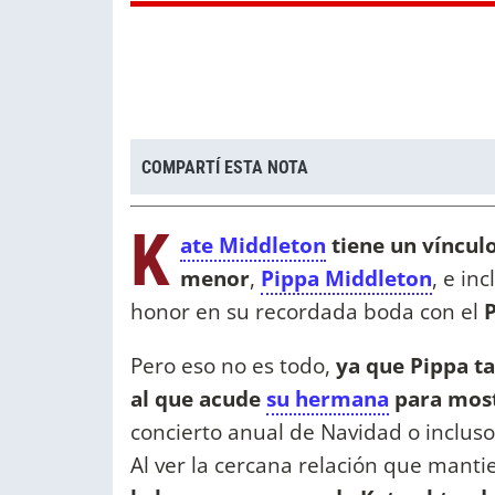
COMPARTÍ ESTA NOTA
K
ate Middleton
tiene un víncul
menor
,
Pippa Middleton
, e in
honor en su recordada boda con el
P
Pero eso no es todo,
ya que Pippa ta
al que acude
su hermana
para most
concierto anual de Navidad o incluso
Al ver la cercana relación que manti