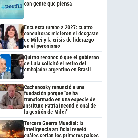
con gente que piensa
Encuesta rumbo a 2027: cuatro
consultoras midieron el desgaste
de Milei y la crisis de liderazgo
en el peronismo
Quirno reconoció que el gobierno
de Lula solicitó el retiro del
embajador argentino en Brasil
Cachanosky renunció a una
fundación porque "se ha
transformado en una especie de
Instituto Patria incondicional de
la gestión de Milei"
Tercera Guerra Mundial: la
inteligencia artificial reveló
cuáles serían los primeros países