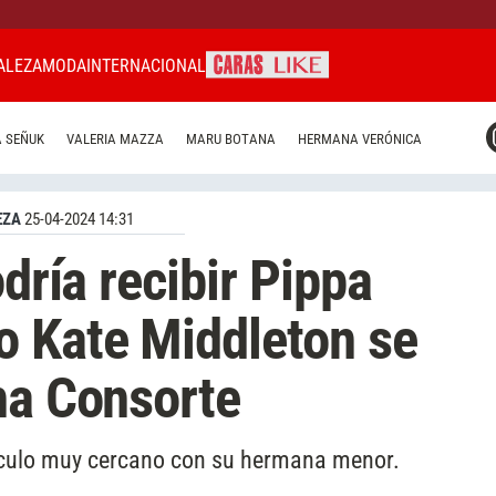
ALEZA
MODA
INTERNACIONAL
CARAS MIAMI
 SEÑUK
VALERIA MAZZA
MARU BOTANA
HERMANA VERÓNICA
CARAS BRASIL
CARAS URUGUAY
EZA
25-04-2024 14:31
odría recibir Pippa
o Kate Middleton se
na Consorte
nculo muy cercano con su hermana menor.