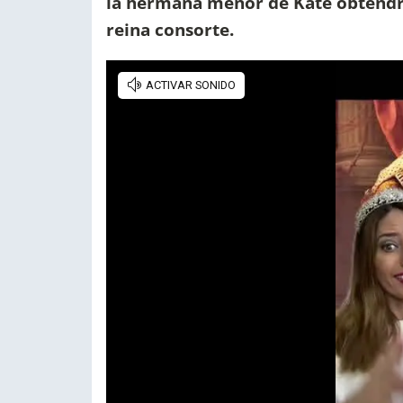
la hermana menor de Kate obtendrá 
reina consorte.