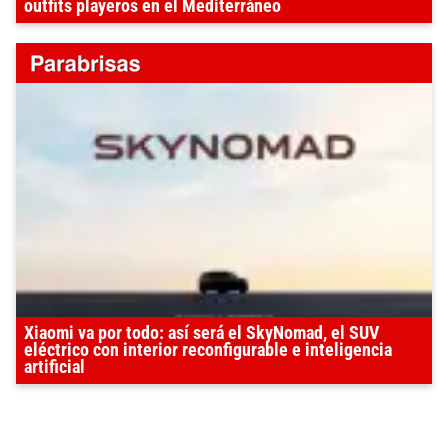
outfits playeros en el Mediterráneo
Xiaomi va por todo: así será el SkyNomad, el SUV
eléctrico con interior reconfigurable e inteligencia
artificial