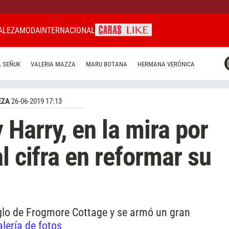
ALEZA
MODA
INTERNACIONAL
CARAS MIAMI
 SEÑUK
VALERIA MAZZA
MARU BOTANA
HERMANA VERÓNICA
CARAS BRASIL
CARAS URUGUAY
EZA
26-06-2019 17:13
Harry, en la mira por
l cifra en reformar su
glo de Frogmore Cottage y se armó un gran
lería de fotos