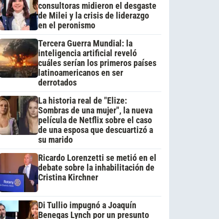
consultoras midieron el desgaste
de Milei y la crisis de liderazgo
en el peronismo
Tercera Guerra Mundial: la
inteligencia artificial reveló
cuáles serían los primeros países
latinoamericanos en ser
derrotados
La historia real de "Elize:
Sombras de una mujer", la nueva
película de Netflix sobre el caso
de una esposa que descuartizó a
su marido
Ricardo Lorenzetti se metió en el
debate sobre la inhabilitación de
Cristina Kirchner
Di Tullio impugnó a Joaquín
Benegas Lynch por un presunto