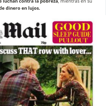
e luchan contra la pobreza
, mientras en su
e dinero en lujos.