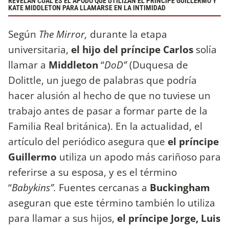
REVELAN CUÁL ES EL APODO QUE UTILIZAN EL PRÍNCIPE GUILLERMO Y
KATE MIDDLETON PARA LLAMARSE EN LA INTIMIDAD
Según
The Mirror,
durante la etapa
universitaria,
el hijo del príncipe Carlos
solía
llamar a
Middleton
“
DoD”
(Duquesa de
Dolittle, un juego de palabras que podría
hacer alusión al hecho de que no tuviese un
trabajo antes de pasar a formar parte de la
Familia Real británica). En la actualidad, el
artículo del periódico asegura que
el príncipe
Guillermo
utiliza un apodo más cariñoso para
referirse a su esposa, y es el término
“
Babykins”.
Fuentes cercanas a
Buckingham
aseguran que este término también lo utiliza
para llamar a sus hijos,
el príncipe Jorge, Luis