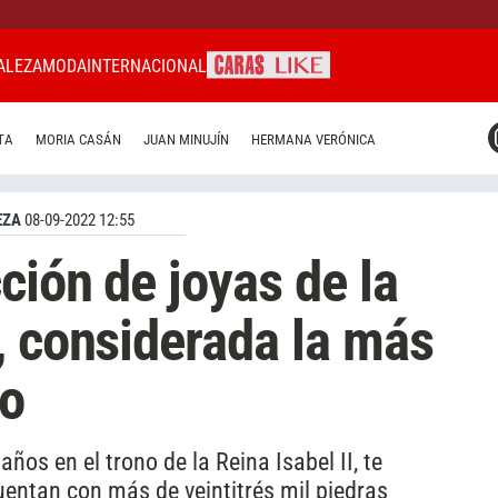
ALEZA
MODA
INTERNACIONAL
CARAS MIAMI
TA
MORIA CASÁN
JUAN MINUJÍN
HERMANA VERÓNICA
CARAS BRASIL
CARAS URUGUAY
EZA
08-09-2022 12:55
ción de joyas de la
, considerada la más
do
años en el trono de la Reina Isabel II, te
entan con más de veintitrés mil piedras