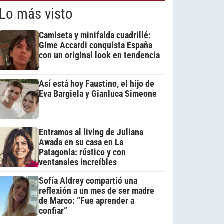
Lo más visto
Camiseta y minifalda cuadrillé:
Gime Accardi conquista España
con un original look en tendencia
Así está hoy Faustino, el hijo de
Eva Bargiela y Gianluca Simeone
Entramos al living de Juliana
Awada en su casa en La
Patagonia: rústico y con
ventanales increíbles
Sofía Aldrey compartió una
reflexión a un mes de ser madre
de Marco: “Fue aprender a
confiar”