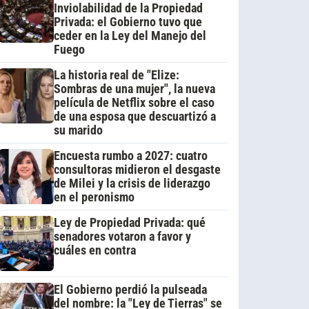
Inviolabilidad de la Propiedad
Privada: el Gobierno tuvo que
ceder en la Ley del Manejo del
Fuego
La historia real de "Elize:
Sombras de una mujer", la nueva
película de Netflix sobre el caso
de una esposa que descuartizó a
su marido
Encuesta rumbo a 2027: cuatro
consultoras midieron el desgaste
de Milei y la crisis de liderazgo
en el peronismo
Ley de Propiedad Privada: qué
senadores votaron a favor y
cuáles en contra
El Gobierno perdió la pulseada
del nombre: la "Ley de Tierras" se