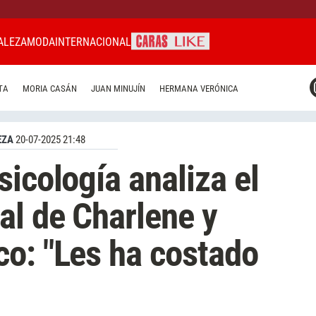
ALEZA
MODA
INTERNACIONAL
CARAS MIAMI
TA
MORIA CASÁN
JUAN MINUJÍN
HERMANA VERÓNICA
CARAS BRASIL
CARAS URUGUAY
EZA
20-07-2025 21:48
icología analiza el
al de Charlene y
o: "Les ha costado