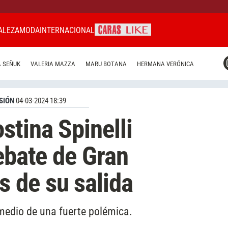
ALEZA
MODA
INTERNACIONAL
CARAS MIAMI
 SEÑUK
VALERIA MAZZA
MARU BOTANA
HERMANA VERÓNICA
CARAS BRASIL
CARAS URUGUAY
SIÓN
04-03-2024 18:39
stina Spinelli
ebate de Gran
 de su salida
 medio de una fuerte polémica.