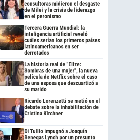
consultoras midieron el desgaste
de Milei y la crisis de liderazgo
en el peronismo
Tercera Guerra Mundial: la
inteligencia artificial reveló
cuáles serían los primeros países
latinoamericanos en ser
derrotados
La historia real de "Elize:
Sombras de una mujer", la nueva
película de Netflix sobre el caso
de una esposa que descuartizó a
su marido
Ricardo Lorenzetti se metió en el
debate sobre la inhabilitación de
Cristina Kirchner
Di Tullio impugnó a Joaquín
Benegas Lynch por un presunto