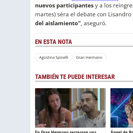
nuevos participantes
y a los reingr
martes) séra el debate con Lisandro 
del aislamiento"
, aseguró.
EN ESTA NOTA
Agostina Spinelli
Gran Hermano
TAMBIÉN TE PUEDE INTERESAR
En Gran Hermano recrearon una
Ángel de Bri