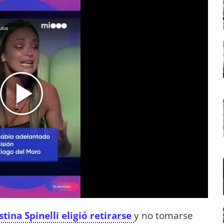
tina Spinelli eligió retirarse
y no tomarse