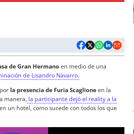
asa de Gran Hermano
en medio de una
minación de Lisandro Navarro.
 por
la presencia de Furia Scaglione
en la
sa manera,
la participante dejó el reality a la
 en un hotel, como sucede con todos los que