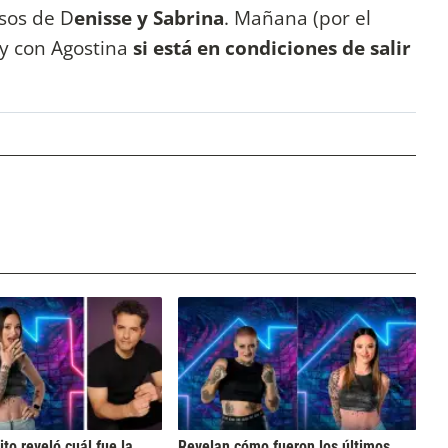
esos de D
enisse y Sabrina
. Mañana (por el
y con Agostina
si está en condiciones de salir
to reveló cuál fue la
Revelan cómo fueron los últimos