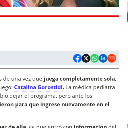
s de una vez que
juega completamente sola
,
juego:
Catalina Gorostidi
.
La médica pediatra
ebió dejar el programa, pero ante los
gieron para que ingrese nuevamente en el
ar de ella
, ya que entró con
información
del