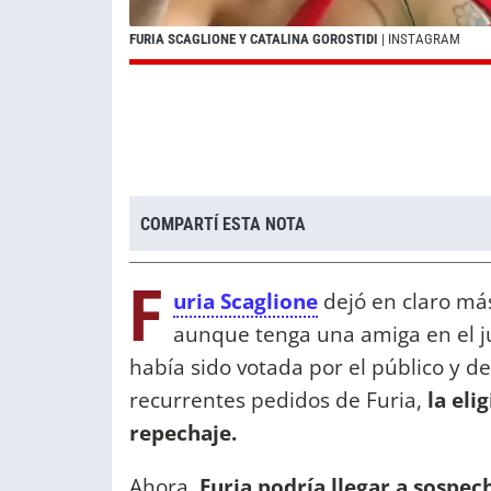
FURIA SCAGLIONE Y CATALINA GOROSTIDI
| INSTAGRAM
COMPARTÍ ESTA NOTA
F
uria Scaglione
dejó en claro má
aunque tenga una amiga en el 
había sido votada por el público y d
recurrentes pedidos de Furia,
la eli
repechaje.
Ahora,
Furia podría llegar a sospech