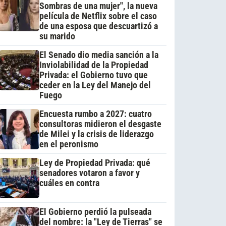
Sombras de una mujer", la nueva
película de Netflix sobre el caso
de una esposa que descuartizó a
su marido
El Senado dio media sanción a la
Inviolabilidad de la Propiedad
Privada: el Gobierno tuvo que
ceder en la Ley del Manejo del
Fuego
Encuesta rumbo a 2027: cuatro
consultoras midieron el desgaste
de Milei y la crisis de liderazgo
en el peronismo
Ley de Propiedad Privada: qué
senadores votaron a favor y
cuáles en contra
El Gobierno perdió la pulseada
del nombre: la "Ley de Tierras" se