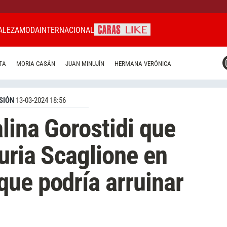
ALEZA
MODA
INTERNACIONAL
CARAS MIAMI
TA
MORIA CASÁN
JUAN MINUJÍN
HERMANA VERÓNICA
CARAS BRASIL
CARAS URUGUAY
SIÓN
13-03-2024 18:56
lina Gorostidi que
Furia Scaglione en
ue podría arruinar