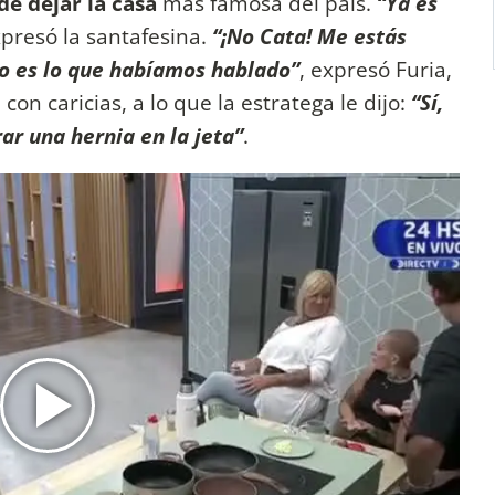
e dejar la casa
más famosa del país.
“Ya es
presó la santafesina.
“¡No Cata! Me estás
No es lo que habíamos hablado”
, expresó Furia,
con caricias, a lo que la estratega le dijo:
“Sí,
r una hernia en la jeta”
.