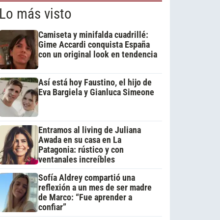
Lo más visto
Camiseta y minifalda cuadrillé:
Gime Accardi conquista España
con un original look en tendencia
Así está hoy Faustino, el hijo de
Eva Bargiela y Gianluca Simeone
Entramos al living de Juliana
Awada en su casa en La
Patagonia: rústico y con
ventanales increíbles
Sofía Aldrey compartió una
reflexión a un mes de ser madre
de Marco: “Fue aprender a
confiar”