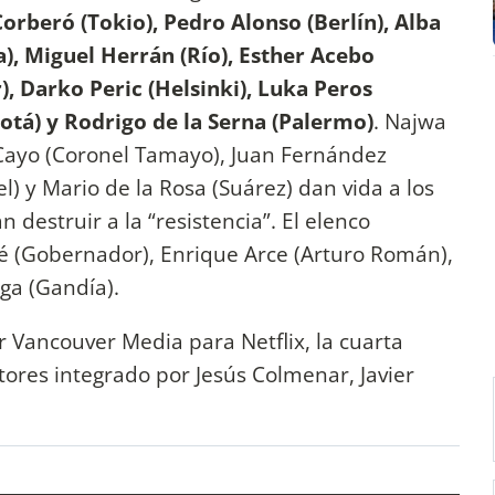
Corberó (Tokio), Pedro Alonso (Berlín), Alba
oa), Miguel Herrán (Río), Esther Acebo
, Darko Peric (Helsinki), Luka Peros
otá) y Rodrigo de la Serna (Palermo)
. Najwa
 Cayo (Coronel Tamayo), Juan Fernández
l) y Mario de la Rosa (Suárez) dan vida a los
 destruir a la “resistencia”. El elenco
é (Gobernador), Enrique Arce (Arturo Román),
oga (Gandía).
 Vancouver Media para Netflix, la cuarta
ores integrado por Jesús Colmenar, Javier