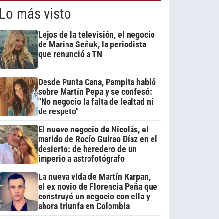
Lo más visto
Lejos de la televisión, el negocio
de Marina Señuk, la periodista
que renunció a TN
Desde Punta Cana, Pampita habló
sobre Martín Pepa y se confesó:
"No negocio la falta de lealtad ni
de respeto"
El nuevo negocio de Nicolás, el
marido de Rocío Guirao Díaz en el
desierto: de heredero de un
imperio a astrofotógrafo
La nueva vida de Martín Karpan,
el ex novio de Florencia Peña que
construyó un negocio con ella y
ahora triunfa en Colombia