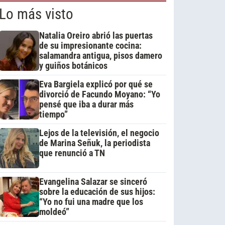
Lo más visto
Natalia Oreiro abrió las puertas
de su impresionante cocina:
salamandra antigua, pisos damero
y guiños botánicos
Eva Bargiela explicó por qué se
divorció de Facundo Moyano: “Yo
pensé que iba a durar más
tiempo”
Lejos de la televisión, el negocio
de Marina Señuk, la periodista
que renunció a TN
Evangelina Salazar se sinceró
sobre la educación de sus hijos:
“Yo no fui una madre que los
moldeó”