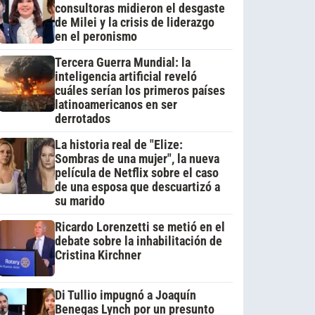
consultoras midieron el desgaste
de Milei y la crisis de liderazgo
en el peronismo
Tercera Guerra Mundial: la
inteligencia artificial reveló
cuáles serían los primeros países
latinoamericanos en ser
derrotados
La historia real de "Elize:
Sombras de una mujer", la nueva
película de Netflix sobre el caso
de una esposa que descuartizó a
su marido
Ricardo Lorenzetti se metió en el
debate sobre la inhabilitación de
Cristina Kirchner
Di Tullio impugnó a Joaquín
Benegas Lynch por un presunto