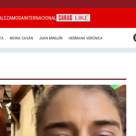
ALEZA
MODA
INTERNACIONAL
CARAS MIAMI
TA
MORIA CASÁN
JUAN MINUJÍN
HERMANA VERÓNICA
CARAS BRASIL
CARAS URUGUAY