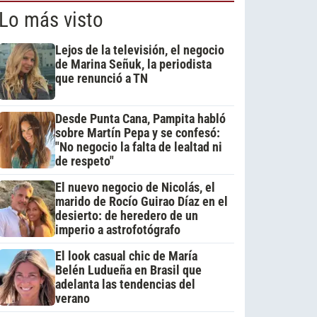
Lo más visto
Lejos de la televisión, el negocio
de Marina Señuk, la periodista
que renunció a TN
Desde Punta Cana, Pampita habló
sobre Martín Pepa y se confesó:
"No negocio la falta de lealtad ni
de respeto"
El nuevo negocio de Nicolás, el
marido de Rocío Guirao Díaz en el
desierto: de heredero de un
imperio a astrofotógrafo
El look casual chic de María
Belén Ludueña en Brasil que
adelanta las tendencias del
verano