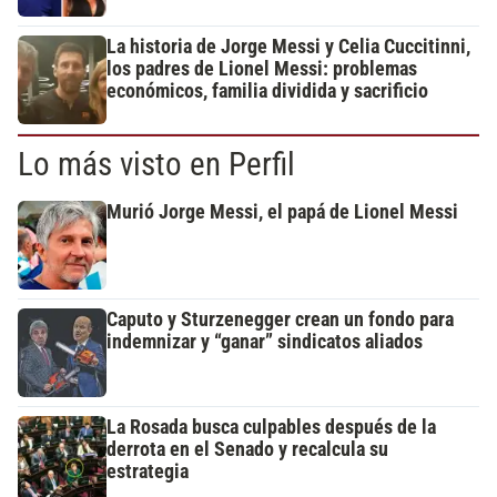
La historia de Jorge Messi y Celia Cuccitinni,
los padres de Lionel Messi: problemas
económicos, familia dividida y sacrificio
Lo más visto en Perfil
Murió Jorge Messi, el papá de Lionel Messi
Caputo y Sturzenegger crean un fondo para
indemnizar y “ganar” sindicatos aliados
La Rosada busca culpables después de la
derrota en el Senado y recalcula su
estrategia