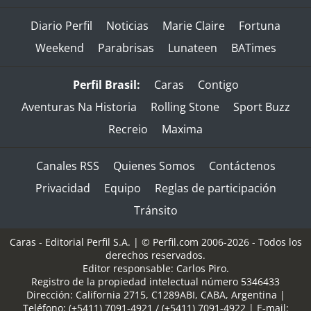
Diario Perfil
Noticias
Marie Claire
Fortuna
Weekend
Parabrisas
Lunateen
BATimes
Perfil Brasil:
Caras
Contigo
Aventuras Na Historia
Rolling Stone
Sport Buzz
Recreio
Maxima
Canales RSS
Quienes Somos
Contáctenos
Privacidad
Equipo
Reglas de participación
Tránsito
Caras - Editorial Perfil S.A.
| © Perfil.com 2006-2026 - Todos los
derechos reservados.
Editor responsable: Carlos Piro.
Registro de la propiedad intelectual número 5346433
Dirección:
California 2715
,
C1289ABI
,
CABA, Argentina
|
Teléfono:
(+5411) 7091-4921
/
(+5411) 7091-4922
| E-mail: