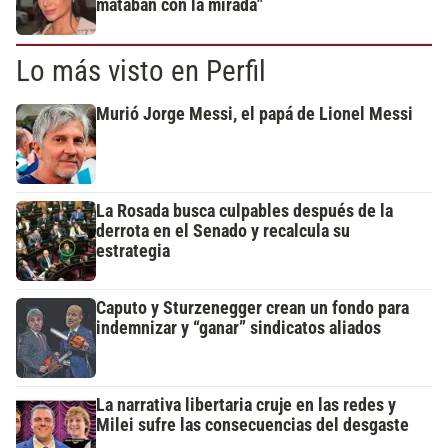
mataban con la mirada"
Lo más visto en Perfil
Murió Jorge Messi, el papá de Lionel Messi
La Rosada busca culpables después de la
derrota en el Senado y recalcula su
estrategia
Caputo y Sturzenegger crean un fondo para
indemnizar y “ganar” sindicatos aliados
La narrativa libertaria cruje en las redes y
Milei sufre las consecuencias del desgaste