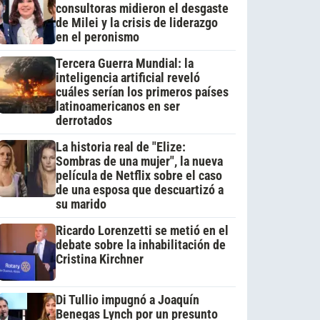
consultoras midieron el desgaste
de Milei y la crisis de liderazgo
en el peronismo
Tercera Guerra Mundial: la
inteligencia artificial reveló
cuáles serían los primeros países
latinoamericanos en ser
derrotados
La historia real de "Elize:
Sombras de una mujer", la nueva
película de Netflix sobre el caso
de una esposa que descuartizó a
su marido
Ricardo Lorenzetti se metió en el
debate sobre la inhabilitación de
Cristina Kirchner
Di Tullio impugnó a Joaquín
Benegas Lynch por un presunto