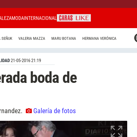
ALEZA
MODA
INTERNACIONAL
CARAS MIAMI
 SEÑUK
VALERIA MAZZA
MARU BOTANA
HERMANA VERÓNICA
CARAS BRASIL
CARAS URUGUAY
IDAD
21-05-2016 21:19
erada boda de
ernandez.
Galería de fotos