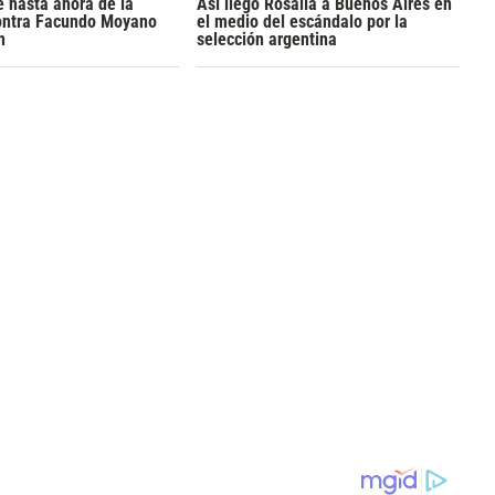
 hasta ahora de la
Así llegó Rosalía a Buenos Aires en
ontra Facundo Moyano
el medio del escándalo por la
n
selección argentina