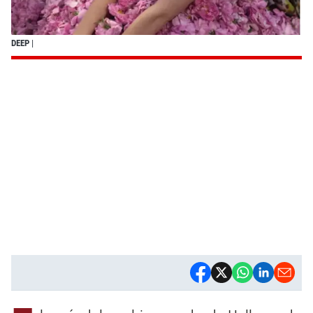
DEEP
|