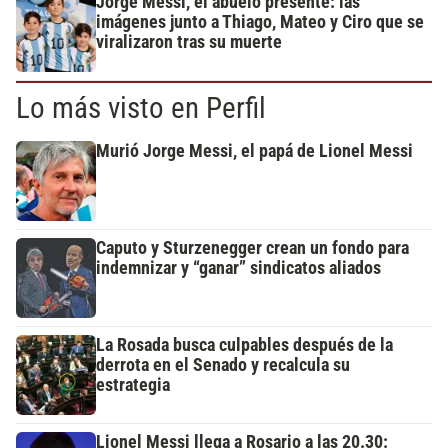
Jorge Messi, el abuelo presente: las
imágenes junto a Thiago, Mateo y Ciro que se
viralizaron tras su muerte
Lo más visto en Perfil
Murió Jorge Messi, el papá de Lionel Messi
Caputo y Sturzenegger crean un fondo para
indemnizar y “ganar” sindicatos aliados
La Rosada busca culpables después de la
derrota en el Senado y recalcula su
estrategia
Lionel Messi llega a Rosario a las 20.30: