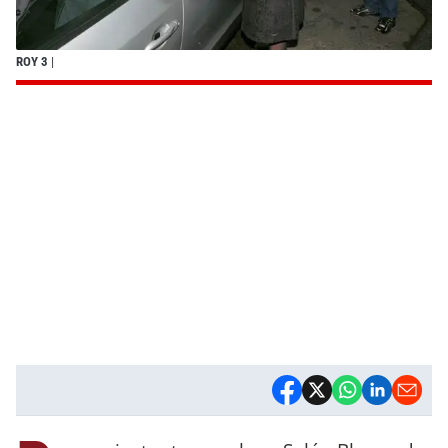
ROY 3
|