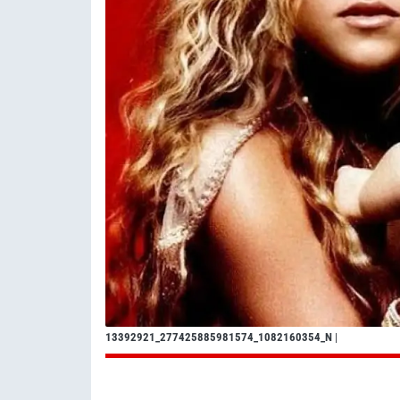
13392921_277425885981574_1082160354_N
|