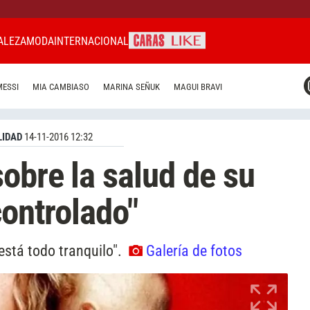
ALEZA
MODA
INTERNACIONAL
CARAS MIAMI
MESSI
MIA CAMBIASO
MARINA SEÑUK
MAGUI BRAVI
CARAS BRASIL
CARAS URUGUAY
IDAD
14-11-2016 12:32
obre la salud de su
controlado"
está todo tranquilo".
Galería de fotos