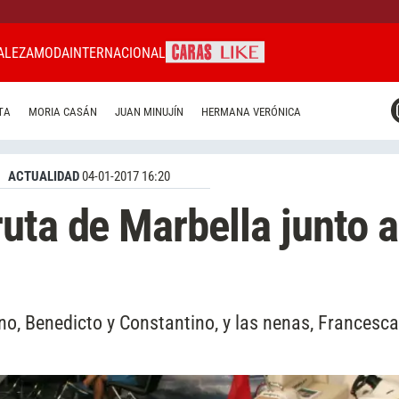
ALEZA
MODA
INTERNACIONAL
CARAS MIAMI
TA
MORIA CASÁN
JUAN MINUJÍN
HERMANA VERÓNICA
CARAS BRASIL
CARAS URUGUAY
ACTUALIDAD
04-01-2017 16:20
uta de Marbella junto a
ino, Benedicto y Constantino, y las nenas, Francesca