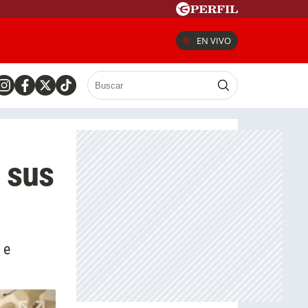
EN VIVO
 sus
 e