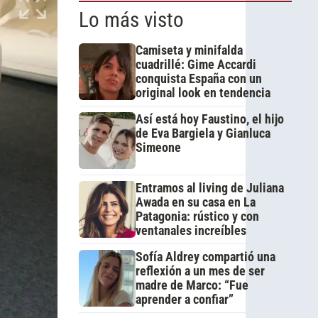
Lo más visto
Camiseta y minifalda
cuadrillé: Gime Accardi
conquista España con un
original look en tendencia
Así está hoy Faustino, el hijo
de Eva Bargiela y Gianluca
Simeone
Entramos al living de Juliana
Awada en su casa en La
Patagonia: rústico y con
ventanales increíbles
Sofía Aldrey compartió una
reflexión a un mes de ser
madre de Marco: “Fue
aprender a confiar”