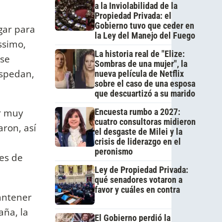
a la Inviolabilidad de la
Propiedad Privada: el
Gobierno tuvo que ceder en
gar para
la Ley del Manejo del Fuego
ssimo,
La historia real de "Elize:
 se
Sombras de una mujer", la
ospedan,
nueva película de Netflix
sobre el caso de una esposa
que descuartizó a su marido
er muy
Encuesta rumbo a 2027:
cuatro consultoras midieron
aron, así
el desgaste de Milei y la
crisis de liderazgo en el
peronismo
es de
Ley de Propiedad Privada:
qué senadores votaron a
favor y cuáles en contra
antener
aña, la
El Gobierno perdió la