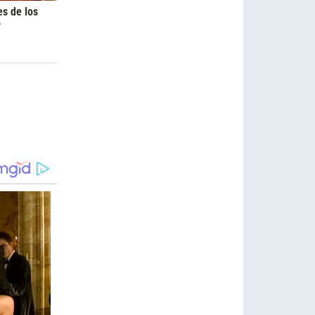
es de los
6