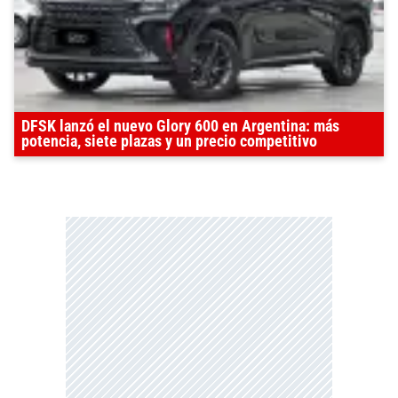
DFSK lanzó el nuevo Glory 600 en Argentina: más
potencia, siete plazas y un precio competitivo