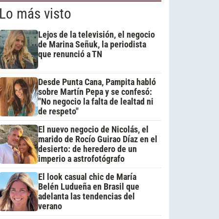
Lo más visto
Lejos de la televisión, el negocio
de Marina Señuk, la periodista
que renunció a TN
Desde Punta Cana, Pampita habló
sobre Martín Pepa y se confesó:
"No negocio la falta de lealtad ni
de respeto"
El nuevo negocio de Nicolás, el
marido de Rocío Guirao Díaz en el
desierto: de heredero de un
imperio a astrofotógrafo
El look casual chic de María
Belén Ludueña en Brasil que
adelanta las tendencias del
verano