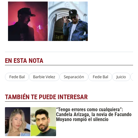
EN ESTA NOTA
Fede Bal
Barbie Velez
Separación
Fede Bal
Juicio
B
TAMBIÉN TE PUEDE INTERESAR
“Tengo errores como cualquiera”:
Candela Arizaga, la novia de Facundo
Moyano rompió el silencio