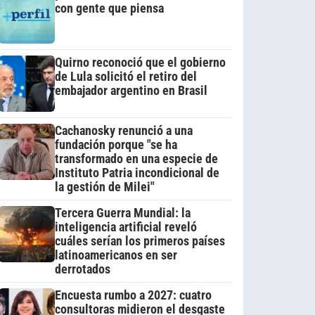
con gente que piensa
Quirno reconoció que el gobierno
de Lula solicitó el retiro del
embajador argentino en Brasil
Cachanosky renunció a una
fundación porque "se ha
transformado en una especie de
Instituto Patria incondicional de
la gestión de Milei"
Tercera Guerra Mundial: la
inteligencia artificial reveló
cuáles serían los primeros países
latinoamericanos en ser
derrotados
Encuesta rumbo a 2027: cuatro
consultoras midieron el desgaste