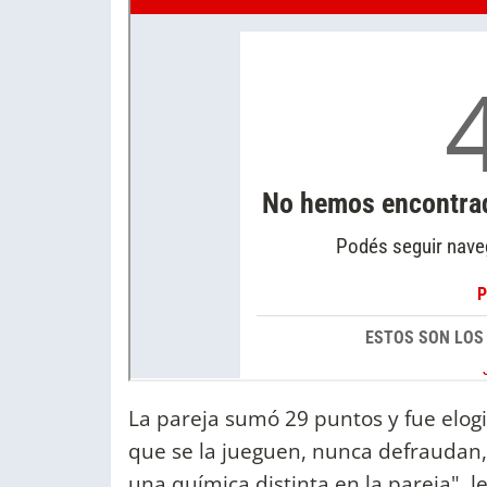
La pareja sumó 29 puntos y fue elog
que se la jueguen, nunca defraudan,
una química distinta en la pareja", l