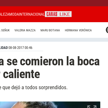
ALEZA
MODA
INTERNACIONAL
CARAS MIAMI
 SEÑUK
VALERIA MAZZA
MARU BOTANA
HERMANA VERÓNICA
CARAS BRASIL
CARAS URUGUAY
IDAD
08-08-2017 00:46
ta se comieron la boca
 caliente
e que dejó a todos sorprendidos.