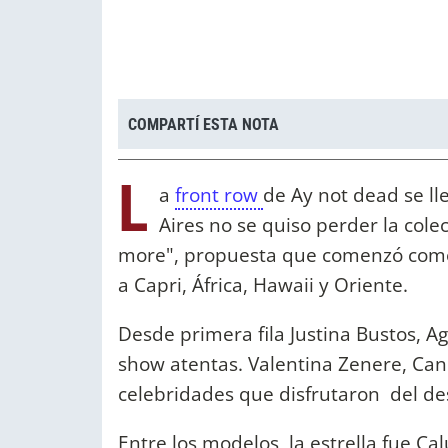
COMPARTÍ ESTA NOTA
L
a
front row
de Ay not dead se ll
Aires no se quiso perder la cole
more", propuesta que comenzó como 
a Capri, África, Hawaii y Oriente.
Desde primera fila Justina Bustos, A
show atentas. Valentina Zenere, Cand
celebridades que disfrutaron del des
Entre los modelos, la estrella fue Ca