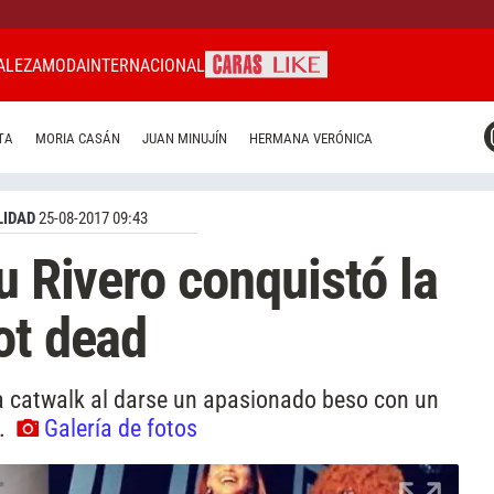
ALEZA
MODA
INTERNACIONAL
CARAS MIAMI
TA
MORIA CASÁN
JUAN MINUJÍN
HERMANA VERÓNICA
CARAS BRASIL
CARAS URUGUAY
IDAD
25-08-2017 09:43
u Rivero conquistó la
ot dead
la catwalk al darse un apasionado beso con un
l.
Galería de fotos