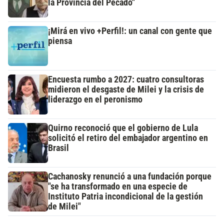
la Provincia del Pecado"
¡Mirá en vivo +Perfil!: un canal con gente que
piensa
Encuesta rumbo a 2027: cuatro consultoras
midieron el desgaste de Milei y la crisis de
liderazgo en el peronismo
Quirno reconoció que el gobierno de Lula
solicitó el retiro del embajador argentino en
Brasil
Cachanosky renunció a una fundación porque
"se ha transformado en una especie de
Instituto Patria incondicional de la gestión
de Milei"