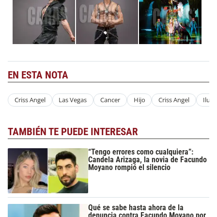
EN ESTA NOTA
Criss Angel
Las Vegas
Cancer
Hijo
Criss Angel
Ilusi
TAMBIÉN TE PUEDE INTERESAR
“Tengo errores como cualquiera”:
Candela Arizaga, la novia de Facundo
Moyano rompió el silencio
Qué se sabe hasta ahora de la
denuncia contra Facundo Moyano por