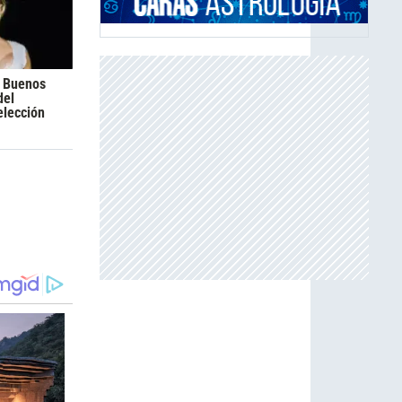
a Buenos
del
elección