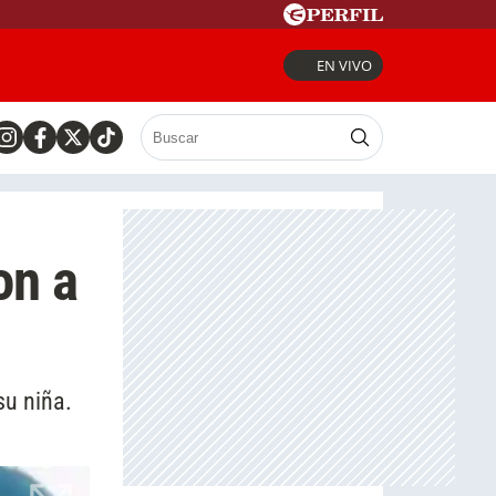
EN VIVO
on a
su niña.