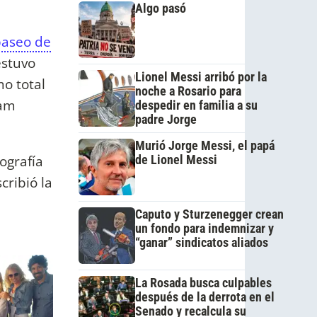
Algo pasó
paseo de
estuvo
Lionel Messi arribó por la
mo total
noche a Rosario para
iam
despedir en familia a su
padre Jorge
Murió Jorge Messi, el papá
ografía
de Lionel Messi
cribió la
Caputo y Sturzenegger crean
un fondo para indemnizar y
“ganar” sindicatos aliados
La Rosada busca culpables
después de la derrota en el
Senado y recalcula su