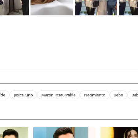
lde
Jesica Cirio
Martin Insaurralde
Nacimiento
Bebe
Ba