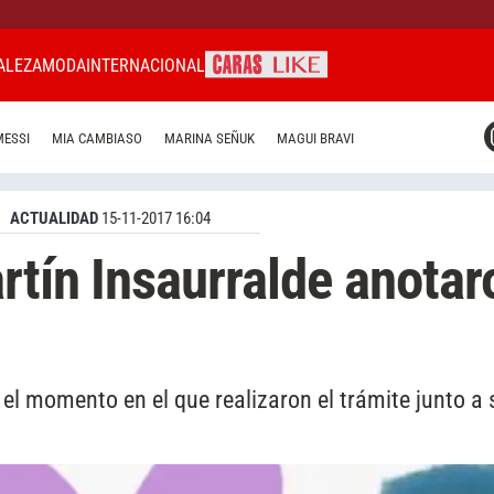
ALEZA
MODA
INTERNACIONAL
CARAS MIAMI
MESSI
MIA CAMBIASO
MARINA SEÑUK
MAGUI BRAVI
CARAS BRASIL
CARAS URUGUAY
ACTUALIDAD
15-11-2017 16:04
rtín Insaurralde anotar
el momento en el que realizaron el trámite junto a 