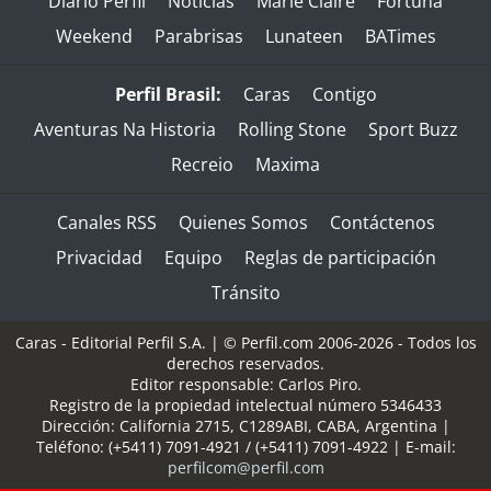
Diario Perfil
Noticias
Marie Claire
Fortuna
Weekend
Parabrisas
Lunateen
BATimes
Perfil Brasil:
Caras
Contigo
Aventuras Na Historia
Rolling Stone
Sport Buzz
Recreio
Maxima
Canales RSS
Quienes Somos
Contáctenos
Privacidad
Equipo
Reglas de participación
Tránsito
Caras - Editorial Perfil S.A.
| © Perfil.com 2006-2026 - Todos los
derechos reservados.
Editor responsable: Carlos Piro.
Registro de la propiedad intelectual número 5346433
Dirección:
California 2715
,
C1289ABI
,
CABA, Argentina
|
Teléfono:
(+5411) 7091-4921
/
(+5411) 7091-4922
| E-mail:
perfilcom@perfil.com