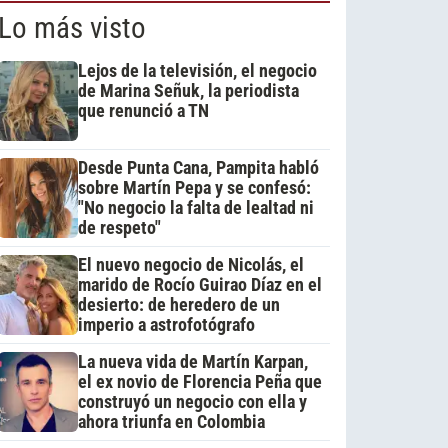
Lo más visto
Lejos de la televisión, el negocio
de Marina Señuk, la periodista
que renunció a TN
Desde Punta Cana, Pampita habló
sobre Martín Pepa y se confesó:
"No negocio la falta de lealtad ni
de respeto"
El nuevo negocio de Nicolás, el
marido de Rocío Guirao Díaz en el
desierto: de heredero de un
imperio a astrofotógrafo
La nueva vida de Martín Karpan,
el ex novio de Florencia Peña que
construyó un negocio con ella y
ahora triunfa en Colombia