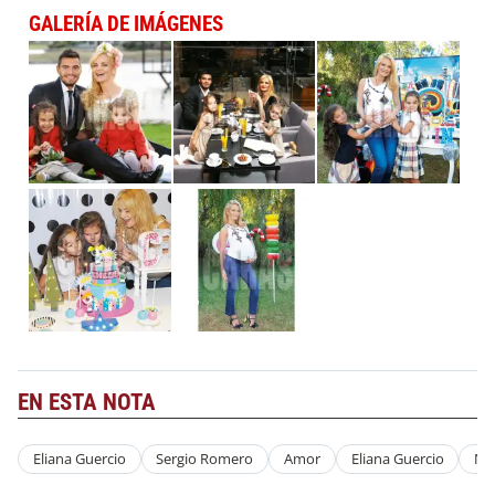
GALERÍA DE IMÁGENES
EN ESTA NOTA
Eliana Guercio
Sergio Romero
Amor
Eliana Guercio
Na