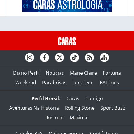
Diario Perfil
Noticias
Marie Claire
Fortuna
Weekend
Parabrisas
Lunateen
BATimes
Perfil Brasil:
Caras
Contigo
Aventuras Na Historia
Rolling Stone
Sport Buzz
Recreio
Maxima
Canales RSS
Quienes Somos
Contáctenos