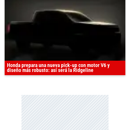
Honda prepara una nueva pick-up con motor V6 y
diseño más robusto: así será la Ridgeline